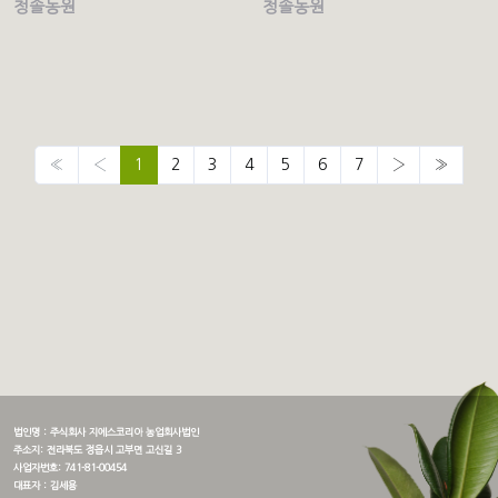
청솔농원
청솔농원
(current)
«
‹
1
2
3
4
5
6
7
›
»
법인명 : 주식회사 지에스코리아 농업회사법인
주소지: 전라북도 정읍시 고부면 고신길 3
사업자번호: 741-81-00454
대표자 : 김세용