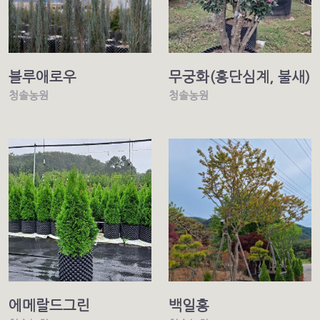
블루애로우
무궁화(홍단심계, 불새)
청솔농원
청솔농원
에메랄드그린
백일홍