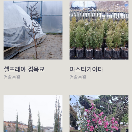
셀프레아 접목묘
파스티기아타
청솔농원
청솔농원