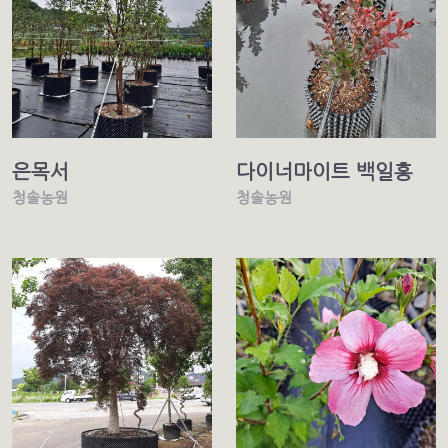
은목서
다이너마이트 백일홍
청솔농원
청솔농원