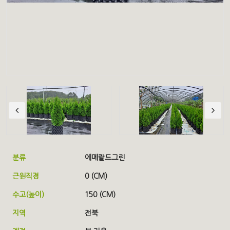
분류
에메랄드그린
근원직경
0 (CM)
수고(높이)
150 (CM)
지역
전북