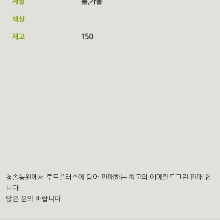
계절
봄,
가을
색상
재고
150
청솔농원에서 루트플러스에 담아 판매하는 최고의 에메랄드그린 판매 합
니다.
많은 문의 바랍니다.