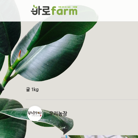
귤 1kg
우리농장