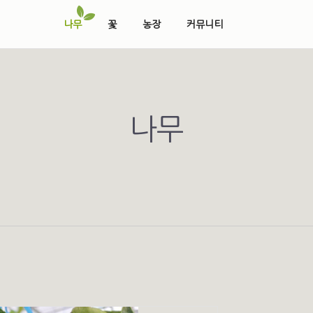
나무
꽃
농장
커뮤니티
나무