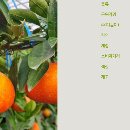
분류
근원직경
수고(높이)
지역
계절
소비자가격
색상
재고