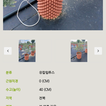
분류
유칼립투스
근원직경
0 (CM)
수고(높이)
40 (CM)
지역
전북