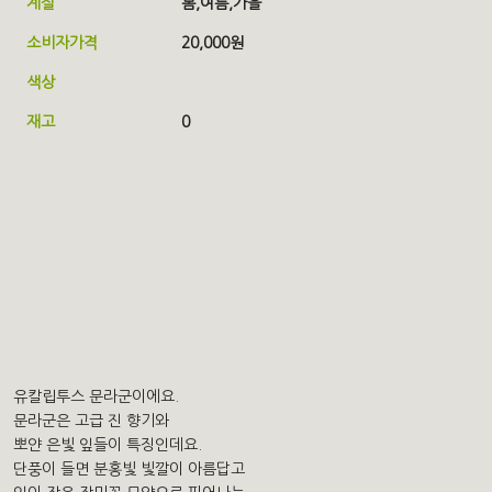
계절
봄,
여름,
가을
소비자가격
20,000원
색상
재고
0
유칼립투스 문라군이에요.
문라군은 고급 진 향기와
뽀얀 은빛 잎들이 특징인데요.
단풍이 들면 분홍빛 빛깔이 아름답고