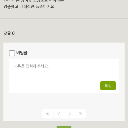
잎이 작은 장미꽃 모양으로 피어나는
앙증맞고 매력적인 품종이에요...
댓글 0
비밀글
작성
«
‹
›
»