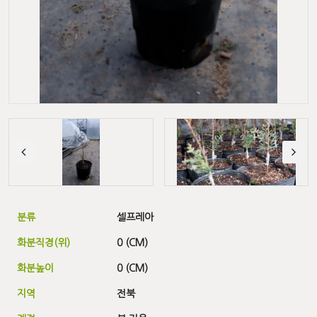
분류
셀프레아
화분직경(위)
0 (CM)
화분높이
0 (CM)
지역
전북