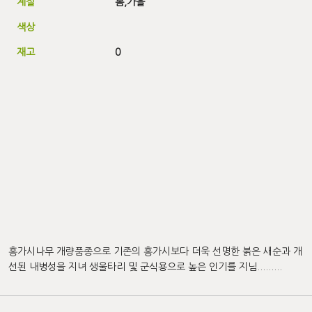
계절
봄,
가을
색상
재고
0
홍가시나무 개량품종으로 기존의 홍가시보다 더욱 선명한 붉은 새순과 개
선된 내병성을 지녀 생울타리 및 군식용으로 높은 인기를 지님.........