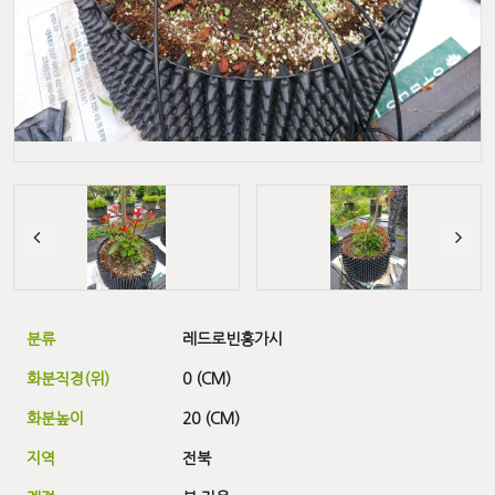
분류
레드로빈홍가시
화분직경(위)
0 (CM)
화분높이
20 (CM)
지역
전북